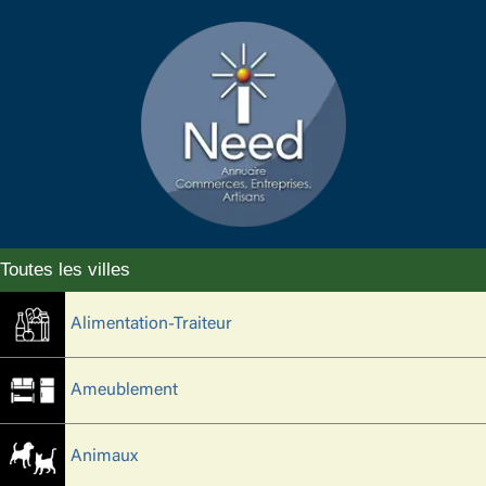
Alimentation-Traiteur
Ameublement
Animaux