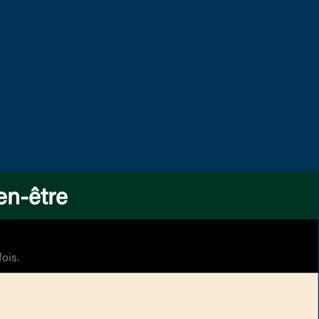
en-être
ois.