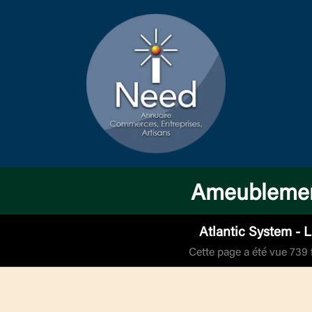
Ameubleme
Atlantic System - 
Cette page a été vue 739 f