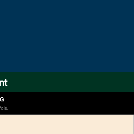
nt
LG
ois.