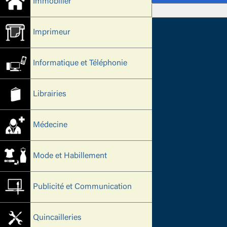
Immobilier
Imprimeur
Informatique et Téléphonie
Librairies
Médecine
Mode et Habillement
Publicité et Communication
Quincailleries