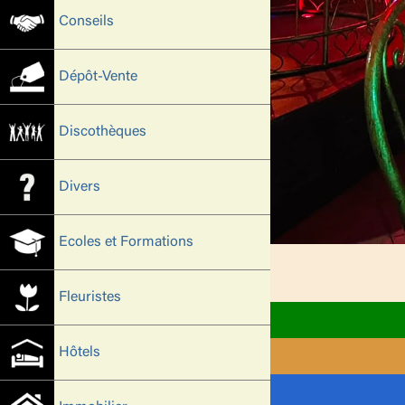
Conseils
Dépôt-Vente
Discothèques
Divers
Ecoles et Formations
Fleuristes
Hôtels