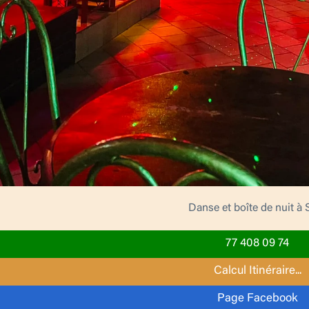
Danse et boîte de nuit à S
77 408 09 74
Calcul Itinéraire...
Page Facebook