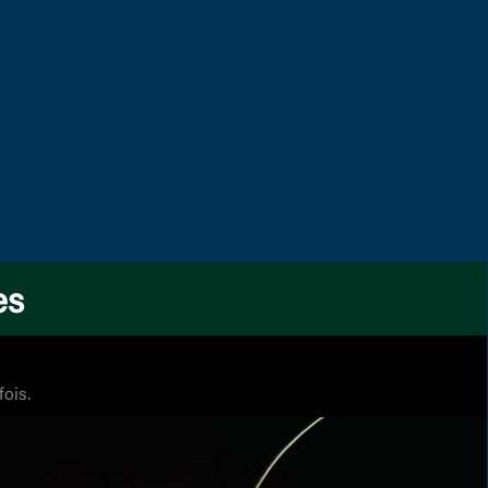
es
fois.