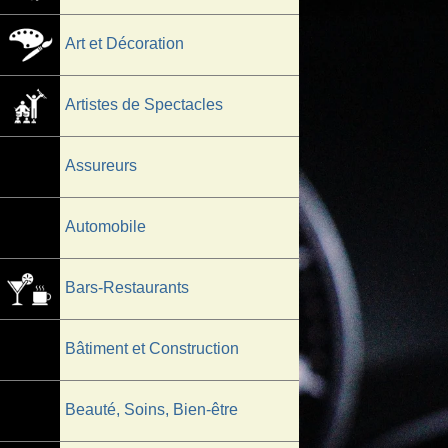
Art et Décoration
Artistes de Spectacles
Assureurs
Automobile
Bars-Restaurants
Bâtiment et Construction
Beauté, Soins, Bien-être