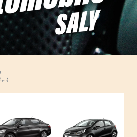
s
,...)