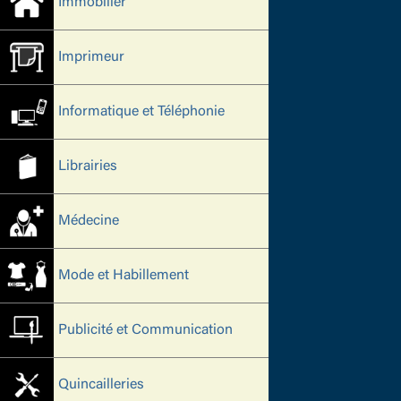
Immobilier
Imprimeur
Informatique et Téléphonie
Librairies
Médecine
Mode et Habillement
Publicité et Communication
Quincailleries