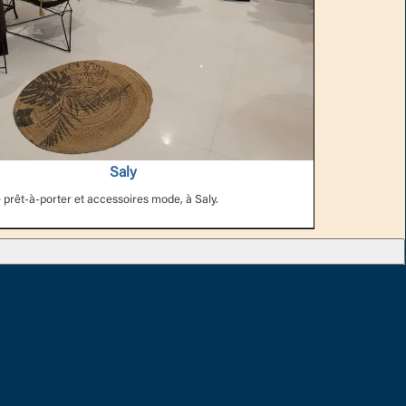
Saly
 prêt-à-porter et accessoires mode, à Saly.